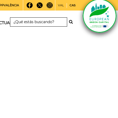
PPVALÈNCIA
VAL
CAS
CTUALIDAD