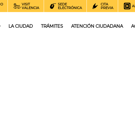
NO
VISIT
SEDE
CITA
A
VALENCIA
ELECTRÓNICA
PREVIA
O
LA CIUDAD
TRÁMITES
ATENCIÓN CIUDADANA
A