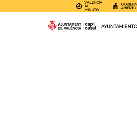
VALENCIA
GOBIER
AL
ABIERTO
MINUTO
AYUNTAMIENT