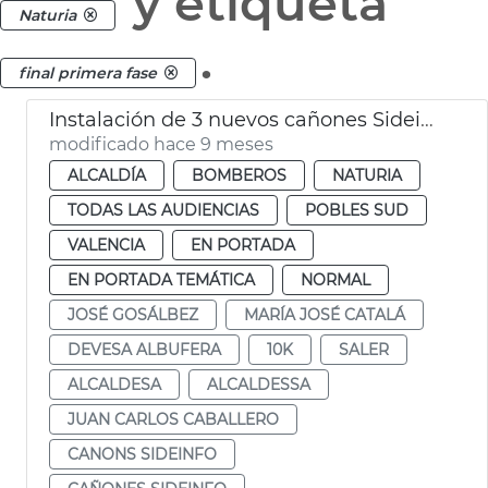
y etiqueta
Naturia
.
final primera fase
Instalación de 3 nuevos cañones Sideinfo en El Saler
modificado hace 9 meses
ALCALDÍA
BOMBEROS
NATURIA
TODAS LAS AUDIENCIAS
POBLES SUD
VALENCIA
EN PORTADA
EN PORTADA TEMÁTICA
NORMAL
JOSÉ GOSÁLBEZ
MARÍA JOSÉ CATALÁ
DEVESA ALBUFERA
10K
SALER
ALCALDESA
ALCALDESSA
JUAN CARLOS CABALLERO
CANONS SIDEINFO