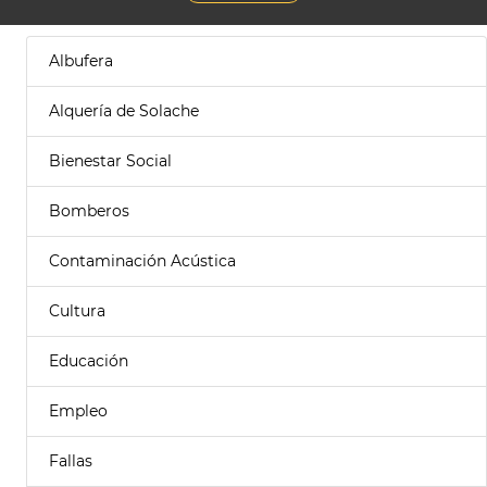
Albufera
Alquería de Solache
Bienestar Social
Bomberos
Contaminación Acústica
Cultura
Educación
Empleo
Fallas