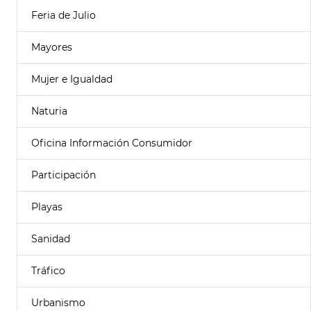
Feria de Julio
Mayores
Mujer e Igualdad
Naturia
Oficina Información Consumidor
Participación
Playas
Sanidad
Tráfico
Urbanismo