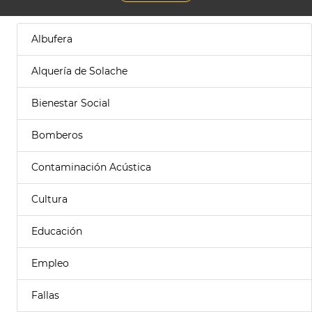
Albufera
Alquería de Solache
Bienestar Social
Bomberos
Contaminación Acústica
Cultura
Educación
Empleo
Fallas