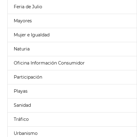
Feria de Julio
Mayores
Mujer e Igualdad
Naturia
Oficina Información Consumidor
Participación
Playas
Sanidad
Tráfico
Urbanismo