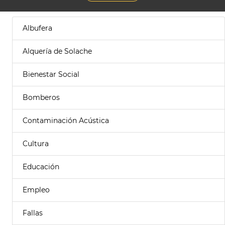
Albufera
Alquería de Solache
Bienestar Social
Bomberos
Contaminación Acústica
Cultura
Educación
Empleo
Fallas