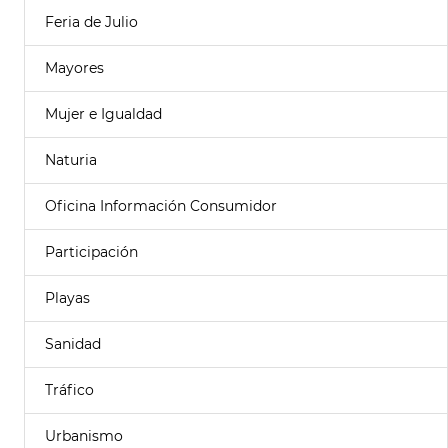
Feria de Julio
Mayores
Mujer e Igualdad
Naturia
Oficina Información Consumidor
Participación
Playas
Sanidad
Tráfico
Urbanismo