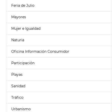
Feria de Julio
Mayores
Mujer e Igualdad
Naturia
Oficina Información Consumidor
Participación
Playas
Sanidad
Tráfico
Urbanismo