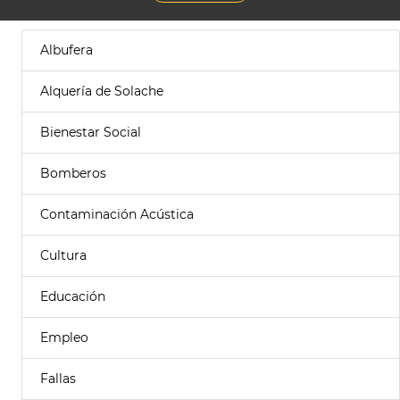
Albufera
Alquería de Solache
Bienestar Social
Bomberos
Contaminación Acústica
Cultura
Educación
Empleo
Fallas