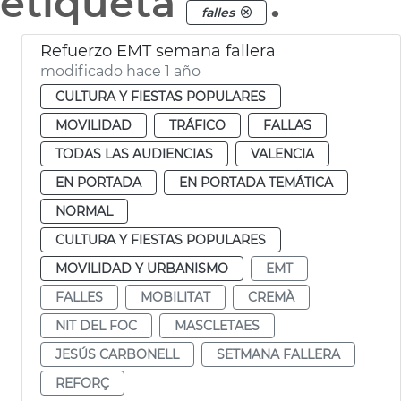
etiqueta
.
falles
Refuerzo EMT semana fallera
modificado hace 1 año
CULTURA Y FIESTAS POPULARES
MOVILIDAD
TRÁFICO
FALLAS
TODAS LAS AUDIENCIAS
VALENCIA
EN PORTADA
EN PORTADA TEMÁTICA
NORMAL
CULTURA Y FIESTAS POPULARES
MOVILIDAD Y URBANISMO
EMT
FALLES
MOBILITAT
CREMÀ
NIT DEL FOC
MASCLETAES
JESÚS CARBONELL
SETMANA FALLERA
REFORÇ