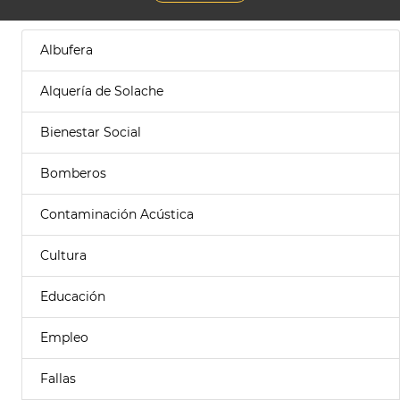
Albufera
Alquería de Solache
Bienestar Social
Bomberos
Contaminación Acústica
Cultura
Educación
Empleo
Fallas