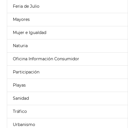
Feria de Julio
Mayores
Mujer e Igualdad
Naturia
Oficina Información Consumidor
Participación
Playas
Sanidad
Tráfico
Urbanismo