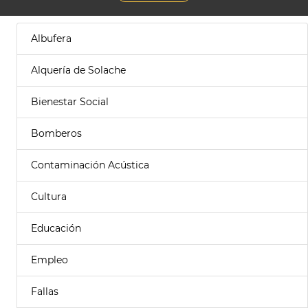
Albufera
Alquería de Solache
Bienestar Social
Bomberos
Contaminación Acústica
Cultura
Educación
Empleo
Fallas