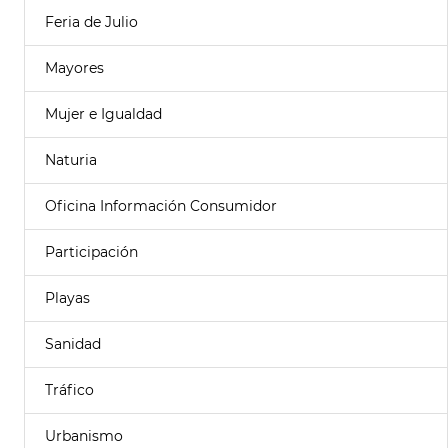
Feria de Julio
Mayores
Mujer e Igualdad
Naturia
Oficina Información Consumidor
Participación
Playas
Sanidad
Tráfico
Urbanismo