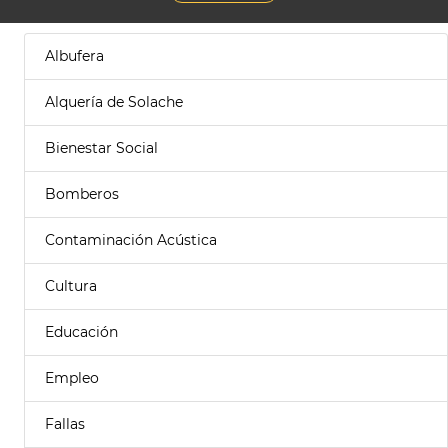
Albufera
Alquería de Solache
Bienestar Social
Bomberos
Contaminación Acústica
Cultura
Educación
Empleo
Fallas