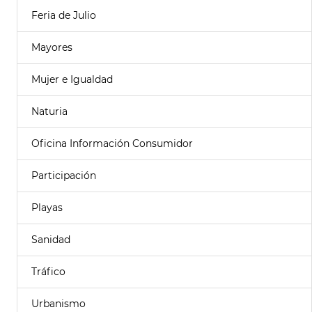
Feria de Julio
Mayores
Mujer e Igualdad
Naturia
Oficina Información Consumidor
Participación
Playas
Sanidad
Tráfico
Urbanismo