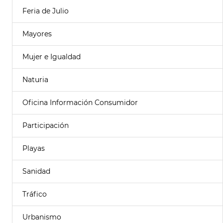
Feria de Julio
Mayores
Mujer e Igualdad
Naturia
Oficina Información Consumidor
Participación
Playas
Sanidad
Tráfico
Urbanismo