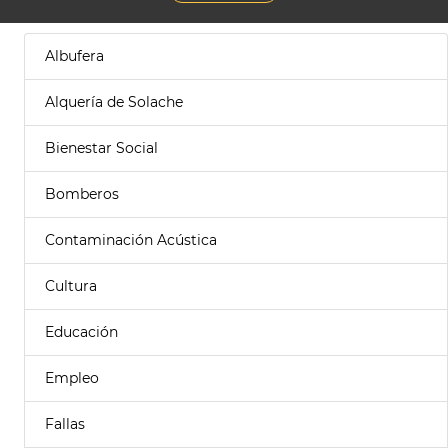
Albufera
Alquería de Solache
Bienestar Social
Bomberos
Contaminación Acústica
Cultura
Educación
Empleo
Fallas