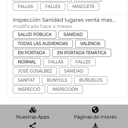
FALLAS
FALLES
MASCLETÀ
Inspección Sanidad lugares venta masas fritas Fallas València
modificado hace 4 meses
SALUD PÚBLICA
SANIDAD
TODAS LAS AUDIENCIAS
VALENCIA
EN PORTADA
EN PORTADA TEMÁTICA
NORMAL
FALLAS
FALLES
JOSÉ GOSÁLBEZ
SANIDAD
SANITAT
BUNYOLS
BUÑUELOS
INSPECCIÓ
INSPECCIÓN
Nuestras Apps
Páginas de Interés