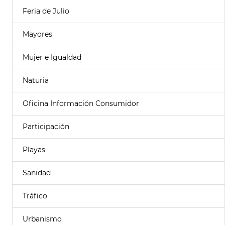
Feria de Julio
Mayores
Mujer e Igualdad
Naturia
Oficina Información Consumidor
Participación
Playas
Sanidad
Tráfico
Urbanismo