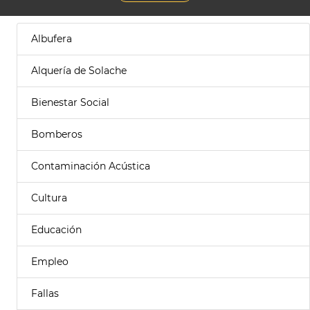
Albufera
Alquería de Solache
Bienestar Social
Bomberos
Contaminación Acústica
Cultura
Educación
Empleo
Fallas