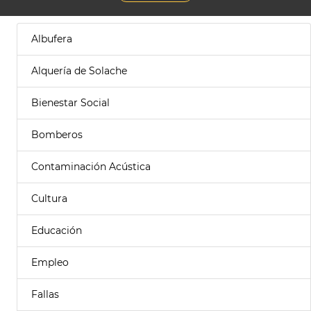
Albufera
Alquería de Solache
Bienestar Social
Bomberos
Contaminación Acústica
Cultura
Educación
Empleo
Fallas