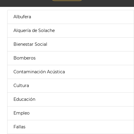
Albufera
Alquería de Solache
Bienestar Social
Bomberos
Contaminación Acústica
Cultura
Educación
Empleo
Fallas