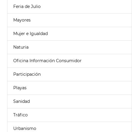
Feria de Julio
Mayores
Mujer e Igualdad
Naturia
Oficina Información Consumidor
Participación
Playas
Sanidad
Tráfico
Urbanismo