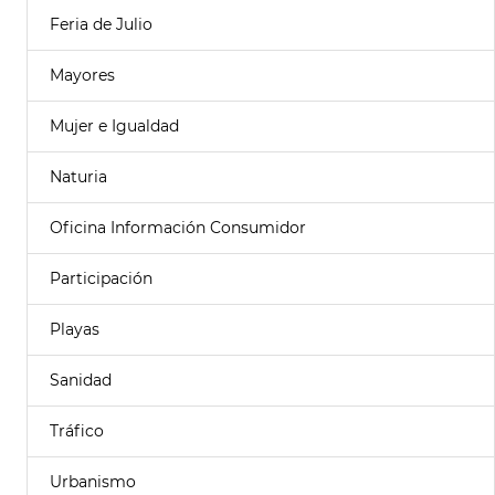
Feria de Julio
Mayores
Mujer e Igualdad
Naturia
Oficina Información Consumidor
Participación
Playas
Sanidad
Tráfico
Urbanismo