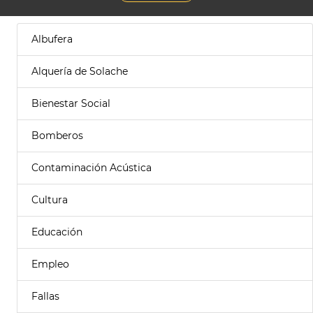
Albufera
Alquería de Solache
Bienestar Social
Bomberos
Contaminación Acústica
Cultura
Educación
Empleo
Fallas