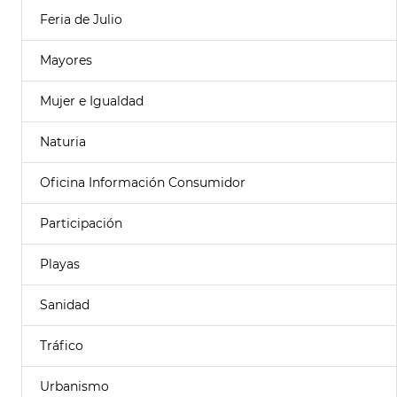
Feria de Julio
Mayores
Mujer e Igualdad
Naturia
Oficina Información Consumidor
Participación
Playas
Sanidad
Tráfico
Urbanismo