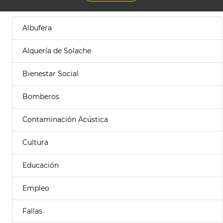
Albufera
Alquería de Solache
Bienestar Social
Bomberos
Contaminación Acústica
Cultura
Educación
Empleo
Fallas