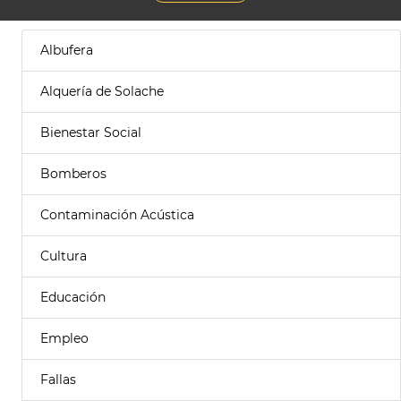
Albufera
Alquería de Solache
Bienestar Social
Bomberos
Contaminación Acústica
Cultura
Educación
Empleo
Fallas