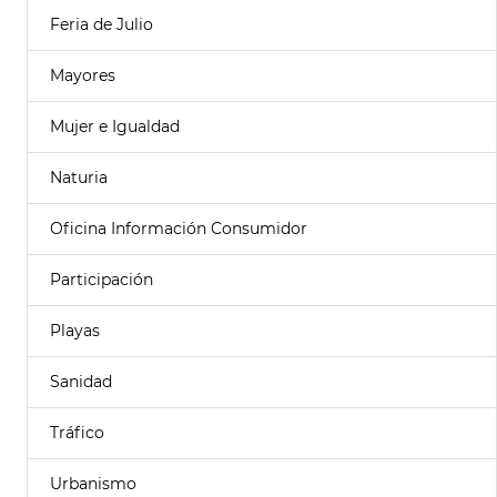
Feria de Julio
Mayores
Mujer e Igualdad
Naturia
Oficina Información Consumidor
Participación
Playas
Sanidad
Tráfico
Urbanismo