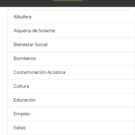
Albufera
Alquería de Solache
Bienestar Social
Bomberos
Contaminación Acústica
Cultura
Educación
Empleo
Fallas