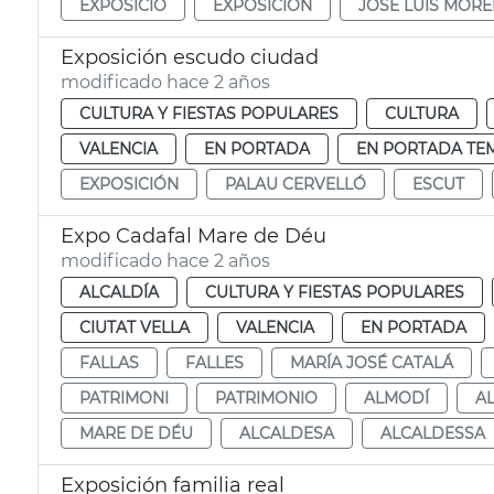
EXPOSICIÓ
EXPOSICIÓN
JOSÉ LUIS MOR
Exposición escudo ciudad
modificado hace 2 años
CULTURA Y FIESTAS POPULARES
CULTURA
VALENCIA
EN PORTADA
EN PORTADA TE
EXPOSICIÓN
PALAU CERVELLÓ
ESCUT
Expo Cadafal Mare de Déu
modificado hace 2 años
ALCALDÍA
CULTURA Y FIESTAS POPULARES
CIUTAT VELLA
VALENCIA
EN PORTADA
FALLAS
FALLES
MARÍA JOSÉ CATALÁ
PATRIMONI
PATRIMONIO
ALMODÍ
A
MARE DE DÉU
ALCALDESA
ALCALDESSA
Exposición familia real