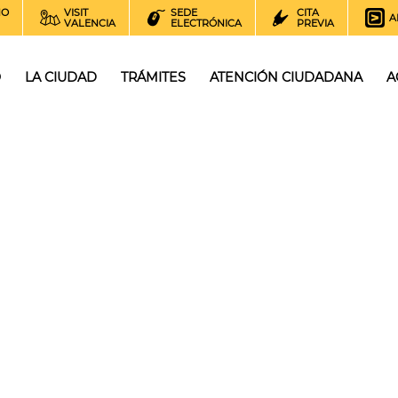
NO
VISIT
SEDE
CITA
A
VALENCIA
ELECTRÓNICA
PREVIA
O
LA CIUDAD
TRÁMITES
ATENCIÓN CIUDADANA
A