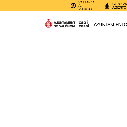
VALENCIA
GOBIER
AL
ABIERTO
MINUTO
AYUNTAMIENT