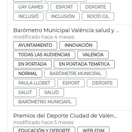
GAY GAMES
ESPORT
DEPORTE
INCLUSIÓ
INCLUSIÓN
ROCÍO GIL
Barómetro Municipal València salud y deporte
modificado hace 4 meses
AYUNTAMIENTO
INNOVACIÓN
TODAS LAS AUDIENCIAS
VALENCIA
EN PORTADA
EN PORTADA TEMÁTICA
NORMAL
BARÒMETRE MUNICIPAL
PAULA LLOBET
ESPORT
DEPORTE
SALUT
SALUD
BARÓMETRO MUNICIAPL
Premios del Deporte Ciudad de València
modificado hace 5 meses
EDUCACIÓN Y DEPORTE
WEB FDM