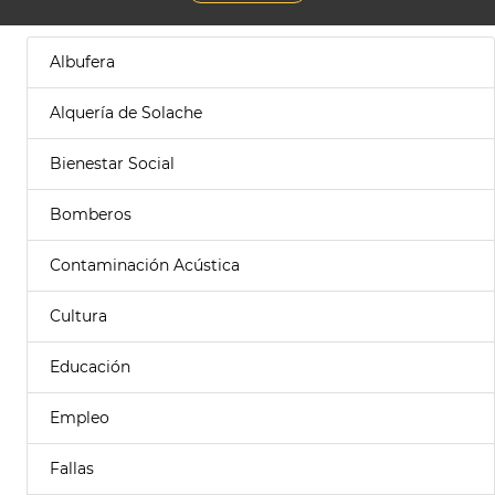
Albufera
Alquería de Solache
Bienestar Social
Bomberos
Contaminación Acústica
Cultura
Educación
Empleo
Fallas