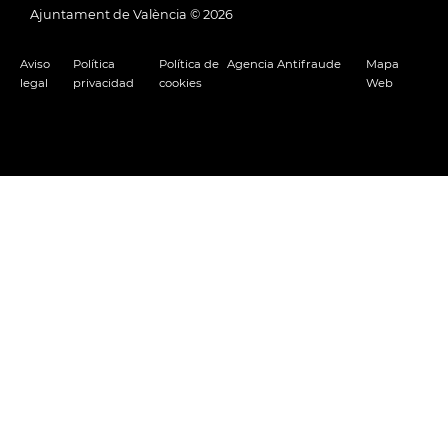
Ajuntament de València ©
2026
Aviso
Política
Política de
Agencia Antifraude
Mapa
legal
privacidad
cookies
Web