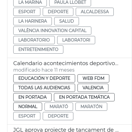
LA MARINA
PAULA LLOBET
ESPORT
DEPORTE
ALCALDESSA
LA HARINERA
SALUD
VALÈNCIA INNOVATION CAPITAL
LABORATORIO
LABORATORI
ENTRETENIMIENTO
Calendario acontecimientos deportivos 2025 y 2026 València
modificado hace 11 meses
EDUCACIÓN Y DEPORTE
WEB FDM
TODAS LAS AUDIENCIAS
VALENCIA
EN PORTADA
EN PORTADA TEMÁTICA
NORMAL
MARATÓ
MARATÓN
ESPORT
DEPORTE
JGL aprova projecte de tancament de l'IDE de Castellar-l'Oliveral València