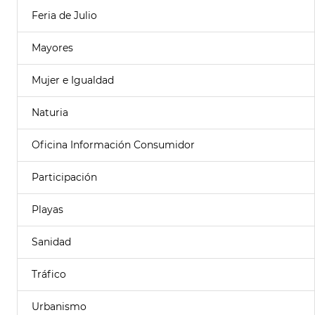
Feria de Julio
Mayores
Mujer e Igualdad
Naturia
Oficina Información Consumidor
Participación
Playas
Sanidad
Tráfico
Urbanismo