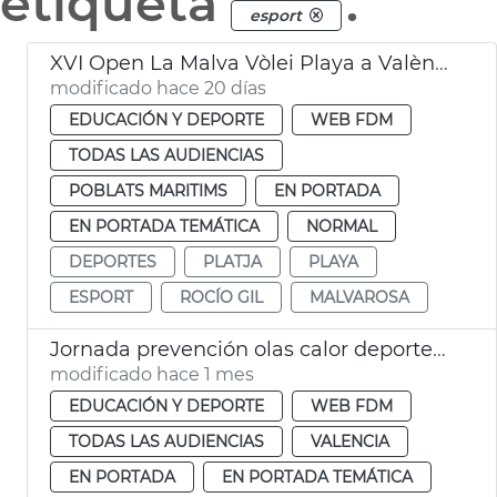
etiqueta
.
esport
XVI Open La Malva Vòlei Playa a València
modificado hace 20 días
EDUCACIÓN Y DEPORTE
WEB FDM
TODAS LAS AUDIENCIAS
POBLATS MARITIMS
EN PORTADA
EN PORTADA TEMÁTICA
NORMAL
DEPORTES
PLATJA
PLAYA
ESPORT
ROCÍO GIL
MALVAROSA
Jornada prevención olas calor deportes València
modificado hace 1 mes
EDUCACIÓN Y DEPORTE
WEB FDM
TODAS LAS AUDIENCIAS
VALENCIA
EN PORTADA
EN PORTADA TEMÁTICA