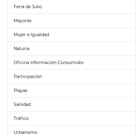
Feria de Julio
Mayores
Mujer e Igualdad
Naturia
Oficina Información Consumidor
Participación
Playas
Sanidad
Tráfico
Urbanismo