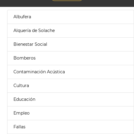
Albufera
Alquería de Solache
Bienestar Social
Bomberos
Contaminación Acústica
Cultura
Educación
Empleo
Fallas