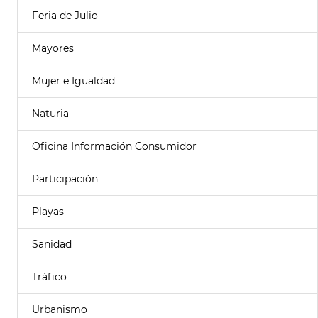
Feria de Julio
Mayores
Mujer e Igualdad
Naturia
Oficina Información Consumidor
Participación
Playas
Sanidad
Tráfico
Urbanismo