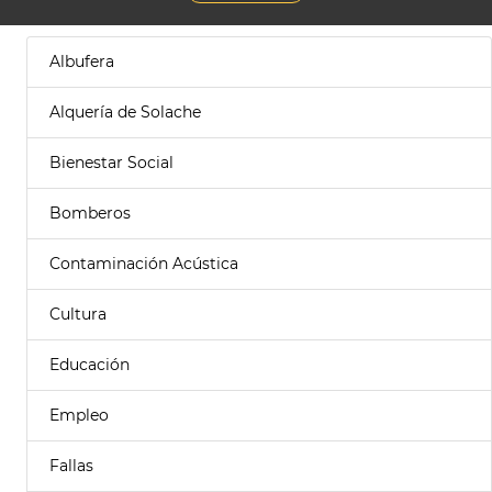
Albufera
Alquería de Solache
Bienestar Social
Bomberos
Contaminación Acústica
Cultura
Educación
Empleo
Fallas