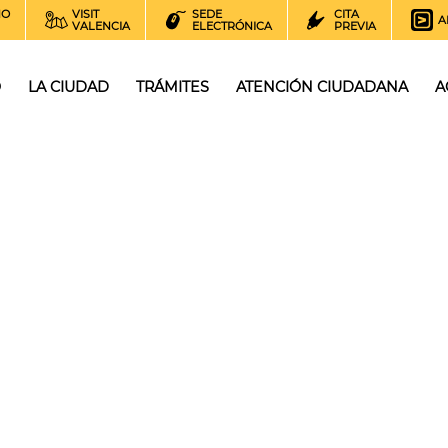
NO
VISIT
SEDE
CITA
A
VALENCIA
ELECTRÓNICA
PREVIA
O
LA CIUDAD
TRÁMITES
ATENCIÓN CIUDADANA
A