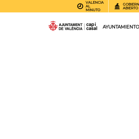
VALENCIA
GOBIER
AL
ABIERTO
MINUTO
AYUNTAMIENT