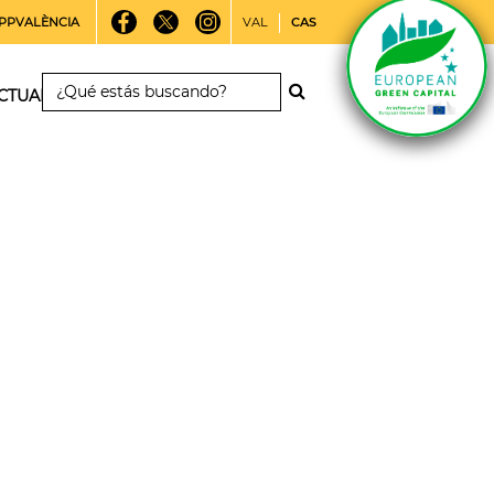
PPVALÈNCIA
VAL
CAS
CTUALIDAD