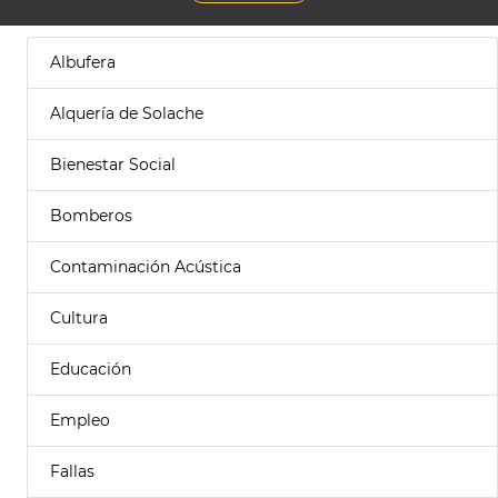
Albufera
Alquería de Solache
Bienestar Social
Bomberos
Contaminación Acústica
Cultura
Educación
Empleo
Fallas