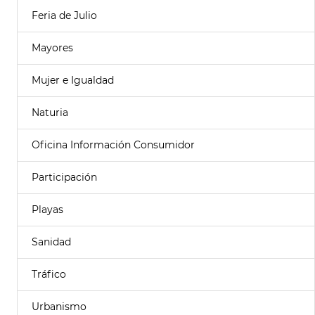
Feria de Julio
Mayores
Mujer e Igualdad
Naturia
Oficina Información Consumidor
Participación
Playas
Sanidad
Tráfico
Urbanismo