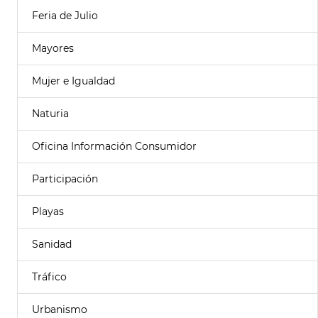
Feria de Julio
Mayores
Mujer e Igualdad
Naturia
Oficina Información Consumidor
Participación
Playas
Sanidad
Tráfico
Urbanismo