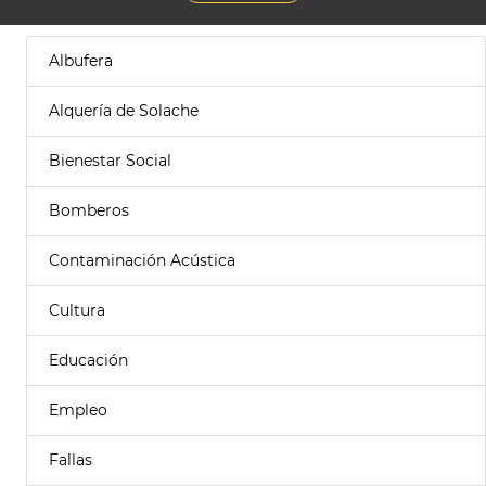
Albufera
Alquería de Solache
Bienestar Social
Bomberos
Contaminación Acústica
Cultura
Educación
Empleo
Fallas