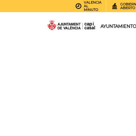
VALENCIA
GOBIER
AL
ABIERTO
MINUTO
AYUNTAMIENT