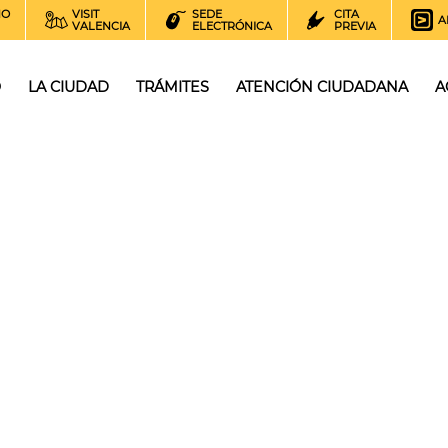
NO
VISIT
SEDE
CITA
A
VALENCIA
ELECTRÓNICA
PREVIA
O
LA CIUDAD
TRÁMITES
ATENCIÓN CIUDADANA
A