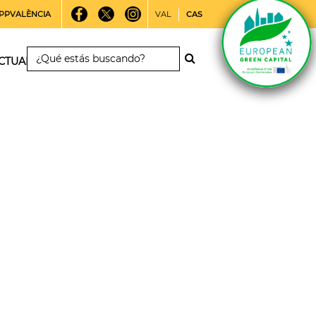
PPVALÈNCIA
VAL
CAS
CTUALIDAD