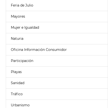
Feria de Julio
Mayores
Mujer e Igualdad
Naturia
Oficina Información Consumidor
Participación
Playas
Sanidad
Tráfico
Urbanismo