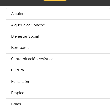
Albufera
Alquería de Solache
Bienestar Social
Bomberos
Contaminación Acústica
Cultura
Educación
Empleo
Fallas