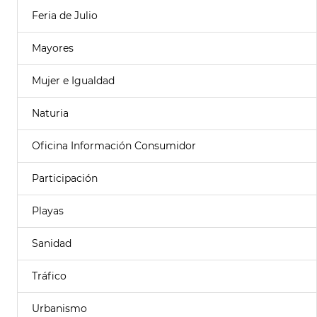
Feria de Julio
Mayores
Mujer e Igualdad
Naturia
Oficina Información Consumidor
Participación
Playas
Sanidad
Tráfico
Urbanismo