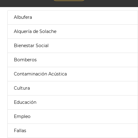
Albufera
Alquería de Solache
Bienestar Social
Bomberos
Contaminación Acústica
Cultura
Educación
Empleo
Fallas