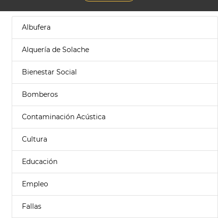
Albufera
Alquería de Solache
Bienestar Social
Bomberos
Contaminación Acústica
Cultura
Educación
Empleo
Fallas