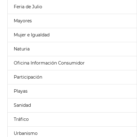
Feria de Julio
Mayores
Mujer e Igualdad
Naturia
Oficina Información Consumidor
Participación
Playas
Sanidad
Tráfico
Urbanismo