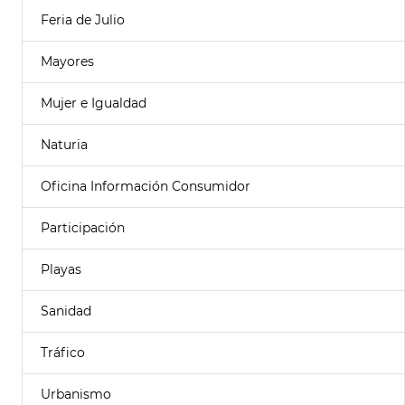
Feria de Julio
Mayores
Mujer e Igualdad
Naturia
Oficina Información Consumidor
Participación
Playas
Sanidad
Tráfico
Urbanismo