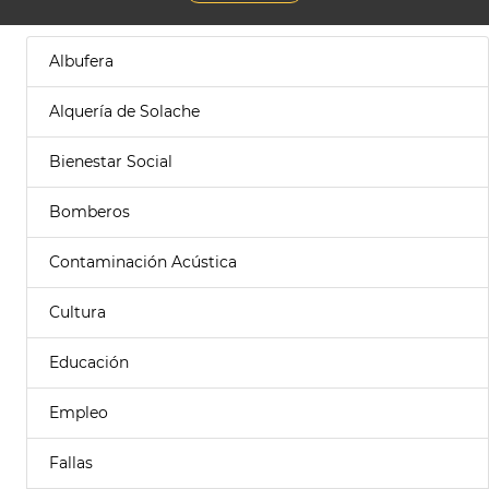
Albufera
Alquería de Solache
Bienestar Social
Bomberos
Contaminación Acústica
Cultura
Educación
Empleo
Fallas