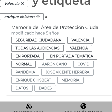
y etiqueta
Valencia
.
enrique chisbert
Memoria del Área de Protección Ciudadana
modificado hace 5 años
SEGURIDAD CIUDADANA
VALENCIA
TODAS LAS AUDIENCIAS
VALENCIA
EN PORTADA
EN PORTADA TEMÁTICA
NORMAL
AARÓN CANO
COVID
PANDÈMIA
JOSE VICENTE HERRERA
ENRIQUE CHISBERT
MEMORIA
DATOS
DADES