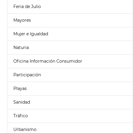
Feria de Julio
Mayores
Mujer e Igualdad
Naturia
Oficina Información Consumidor
Participación
Playas
Sanidad
Tráfico
Urbanismo