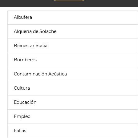
Albufera
Alquería de Solache
Bienestar Social
Bomberos
Contaminación Acústica
Cultura
Educación
Empleo
Fallas