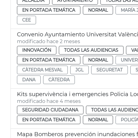
ALCALDÍA
AYUNTAMIENTO
TODAS LAS A
EN PORTADA TEMÁTICA
NORMAL
MARÍA 
CEE
Convenio Ayuntamiento Universitat Valènc
modificado hace 2 meses
INNOVACIÓN
TODAS LAS AUDIENCIAS
VA
EN PORTADA TEMÁTICA
NORMAL
UNIVER
CÀTEDRA MESVAL
JGL
SEGURETAT
DANA
CÀTEDRA
Kits supervivència i emergencies Policia Lo
modificado hace 4 meses
SEGURIDAD CIUDADANA
TODAS LAS AUDIENC
EN PORTADA TEMÁTICA
NORMAL
POLICÍ
Mapa Bomberos prevención inundaciones f