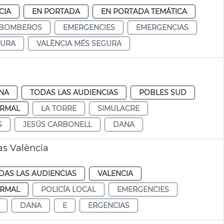
CIA
EN PORTADA
EN PORTADA TEMÁTICA
BOMBEROS
EMERGENCIES
EMERGENCIAS
GURA
VALÈNCIA MÉS SEGURA
a
NA
TODAS LAS AUDIENCIAS
POBLES SUD
RMAL
LA TORRE
SIMULACRE
S
JESÚS CARBONELL
DANA
as València
DAS LAS AUDIENCIAS
VALENCIA
RMAL
POLICÍA LOCAL
EMERGENCIES
DANA
E
ERGENCIAS