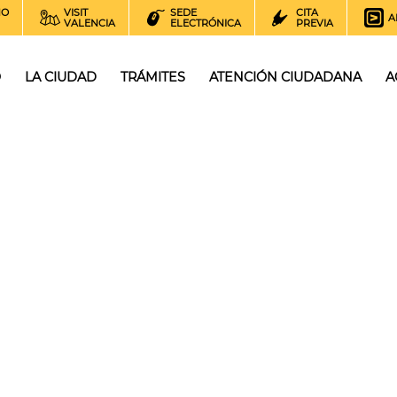
NO
VISIT
SEDE
CITA
A
VALENCIA
ELECTRÓNICA
PREVIA
O
LA CIUDAD
TRÁMITES
ATENCIÓN CIUDADANA
A