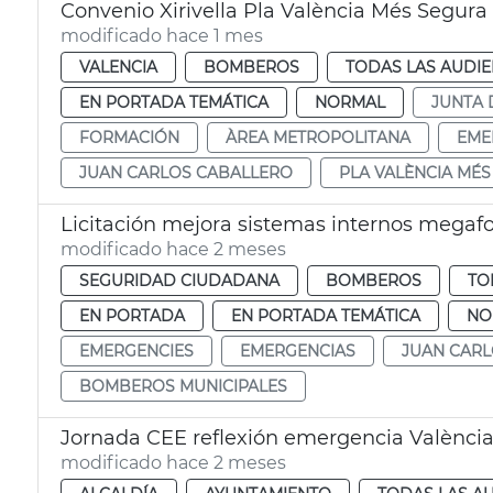
Convenio Xirivella Pla València Més Segura
modificado hace 1 mes
VALENCIA
BOMBEROS
TODAS LAS AUDIE
EN PORTADA TEMÁTICA
NORMAL
JUNTA 
FORMACIÓN
ÀREA METROPOLITANA
EME
JUAN CARLOS CABALLERO
PLA VALÈNCIA MÉ
Licitación mejora sistemas internos mega
modificado hace 2 meses
SEGURIDAD CIUDADANA
BOMBEROS
TO
EN PORTADA
EN PORTADA TEMÁTICA
NO
EMERGENCIES
EMERGENCIAS
JUAN CAR
BOMBEROS MUNICIPALES
Jornada CEE reflexión emergencia Valènci
modificado hace 2 meses