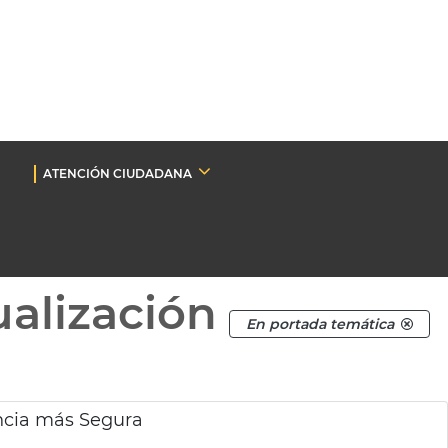
ATENCIÓN CIUDADANA
ualización
En portada temática
ncia más Segura