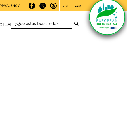
PPVALÈNCIA
VAL
CAS
CTUALIDAD