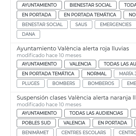
AYUNTAMIENTO
BIENESTAR SOCIAL
TODA
EN PORTADA
EN PORTADA TEMÁTICA
NO
BENESTAR SOCIAL
SAUS
EMERGENCIES
DANA
Ayuntamiento València alerta roja lluvias
modificado hace 10 meses
AYUNTAMIENTO
VALENCIA
TODAS LAS AU
EN PORTADA TEMÁTICA
NORMAL
MARÍA 
PLUGES
BOMBERS
BOMBEROS
EME
Suspensión clases València alerta naranja l
modificado hace 10 meses
AYUNTAMIENTO
TODAS LAS AUDIENCIAS
POBLES SUD
VALENCIA
EN PORTADA
BENIMÀMET
CENTRES ESCOLARS
CENTRO