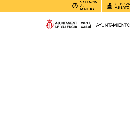
VALENCIA
GOBIER
AL
ABIERTO
MINUTO
AYUNTAMIENT