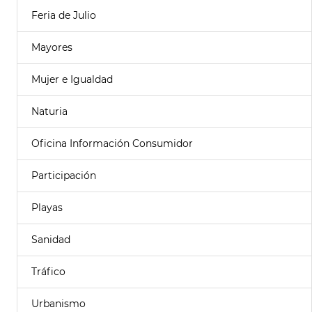
Feria de Julio
Mayores
Mujer e Igualdad
Naturia
Oficina Información Consumidor
Participación
Playas
Sanidad
Tráfico
Urbanismo