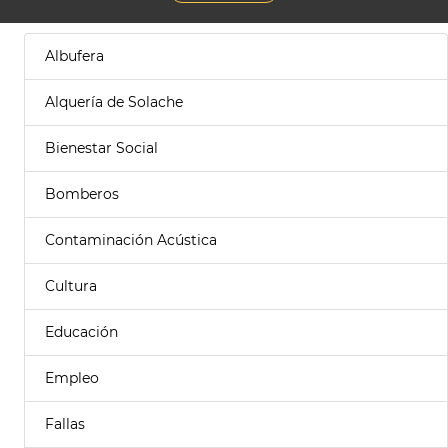
Albufera
Alquería de Solache
Bienestar Social
Bomberos
Contaminación Acústica
Cultura
Educación
Empleo
Fallas