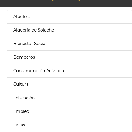
Albufera
Alquería de Solache
Bienestar Social
Bomberos
Contaminación Acústica
Cultura
Educación
Empleo
Fallas