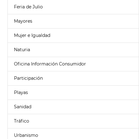
Feria de Julio
Mayores
Mujer e Igualdad
Naturia
Oficina Información Consumidor
Participación
Playas
Sanidad
Tráfico
Urbanismo