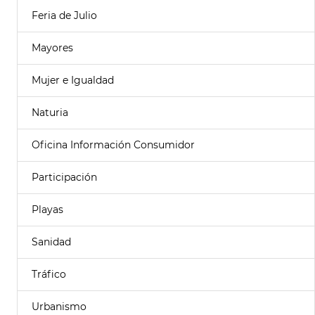
Feria de Julio
Mayores
Mujer e Igualdad
Naturia
Oficina Información Consumidor
Participación
Playas
Sanidad
Tráfico
Urbanismo