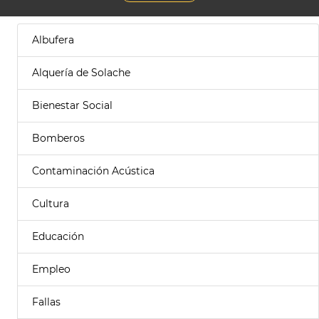
Albufera
Alquería de Solache
Bienestar Social
Bomberos
Contaminación Acústica
Cultura
Educación
Empleo
Fallas