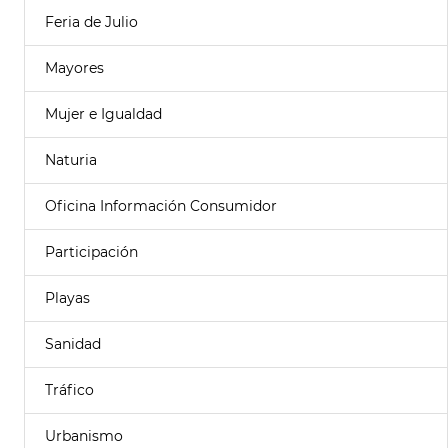
Feria de Julio
Mayores
Mujer e Igualdad
Naturia
Oficina Información Consumidor
Participación
Playas
Sanidad
Tráfico
Urbanismo