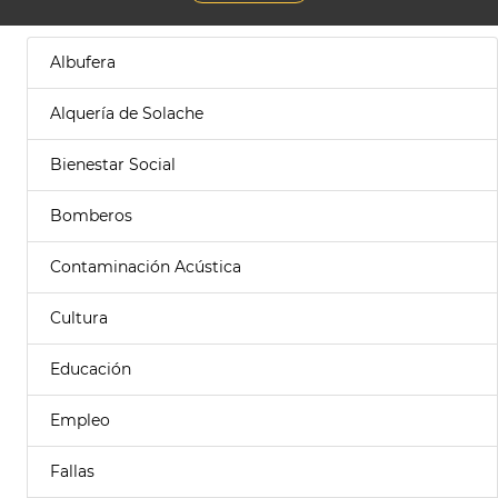
Albufera
Alquería de Solache
Bienestar Social
Bomberos
Contaminación Acústica
Cultura
Educación
Empleo
Fallas