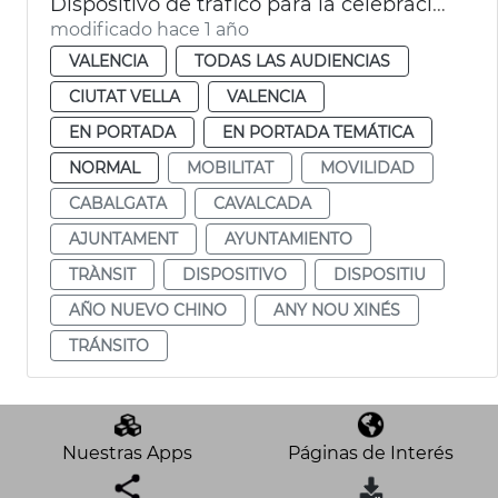
Dispositivo de tráfico para la celebración del Año Nuevo Chino
modificado hace 1 año
VALENCIA
TODAS LAS AUDIENCIAS
CIUTAT VELLA
VALENCIA
EN PORTADA
EN PORTADA TEMÁTICA
NORMAL
MOBILITAT
MOVILIDAD
CABALGATA
CAVALCADA
AJUNTAMENT
AYUNTAMIENTO
TRÀNSIT
DISPOSITIVO
DISPOSITIU
AÑO NUEVO CHINO
ANY NOU XINÉS
TRÁNSITO
Nuestras Apps
Páginas de Interés