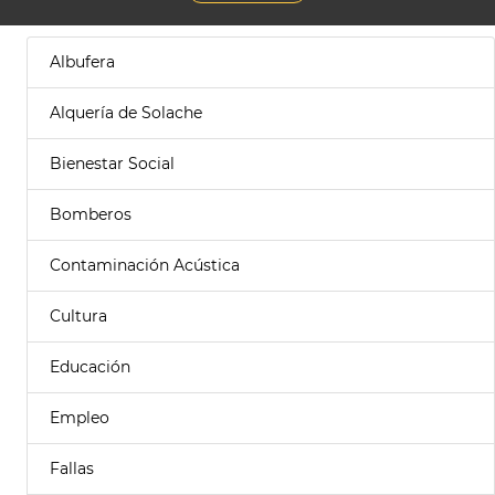
Albufera
Alquería de Solache
Bienestar Social
Bomberos
Contaminación Acústica
Cultura
Educación
Empleo
Fallas