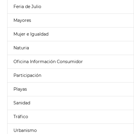
Feria de Julio
Mayores
Mujer e Igualdad
Naturia
Oficina Información Consumidor
Participación
Playas
Sanidad
Tráfico
Urbanismo