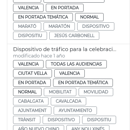
VALENCIA
EN PORTADA
EN PORTADA TEMÁTICA
NORMAL
MARATÓ
MARATÓN
DISPOSITIVO
DISPOSITIU
JESÚS CARBONELL
Dispositivo de tráfico para la celebración del Año Nuevo Chino
modificado hace 1 año
VALENCIA
TODAS LAS AUDIENCIAS
CIUTAT VELLA
VALENCIA
EN PORTADA
EN PORTADA TEMÁTICA
NORMAL
MOBILITAT
MOVILIDAD
CABALGATA
CAVALCADA
AJUNTAMENT
AYUNTAMIENTO
TRÀNSIT
DISPOSITIVO
DISPOSITIU
AÑO NUEVO CHINO
ANY NOU XINÉS