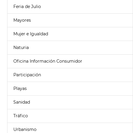
Feria de Julio
Mayores
Mujer e Igualdad
Naturia
Oficina Información Consumidor
Participación
Playas
Sanidad
Tráfico
Urbanismo