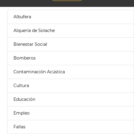
Albufera
Alquería de Solache
Bienestar Social
Bomberos
Contaminación Acústica
Cultura
Educación
Empleo
Fallas