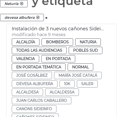
y etiqueta
Naturia
.
devesa albufera
Instalación de 3 nuevos cañones Sideinfo en El Saler
modificado hace 9 meses
ALCALDÍA
BOMBEROS
NATURIA
TODAS LAS AUDIENCIAS
POBLES SUD
VALENCIA
EN PORTADA
EN PORTADA TEMÁTICA
NORMAL
JOSÉ GOSÁLBEZ
MARÍA JOSÉ CATALÁ
DEVESA ALBUFERA
10K
SALER
ALCALDESA
ALCALDESSA
JUAN CARLOS CABALLERO
CANONS SIDEINFO