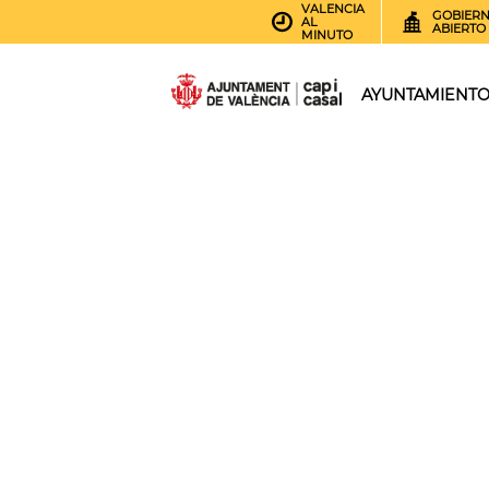
VALENCIA
GOBIER
AL
ABIERTO
MINUTO
AYUNTAMIENT