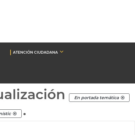
ATENCIÓN CIUDADANA
ualización
En portada temática
.
ístic