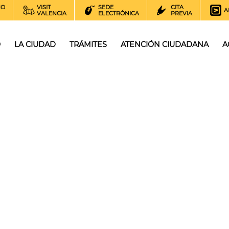
NO
VISIT
SEDE
CITA
A
VALENCIA
ELECTRÓNICA
PREVIA
O
LA CIUDAD
TRÁMITES
ATENCIÓN CIUDADANA
A