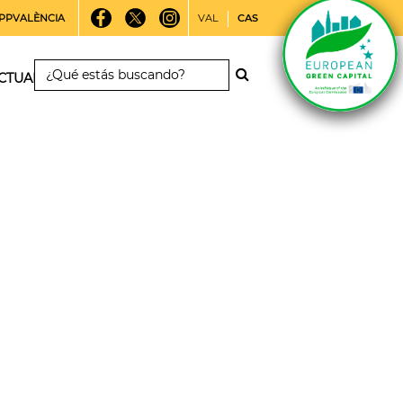
PPVALÈNCIA
VAL
CAS
CTUALIDAD