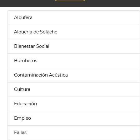
Albufera
Alquería de Solache
Bienestar Social
Bomberos
Contaminación Acústica
Cultura
Educación
Empleo
Fallas