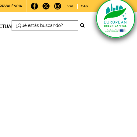
PPVALÈNCIA
VAL
CAS
CTUALIDAD