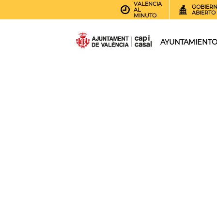
VALENCIA
GOBIER
AL
ABIERTO
MINUTO
AYUNTAMIENT