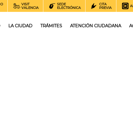
NO
VISIT
SEDE
CITA
A
VALENCIA
ELECTRÓNICA
PREVIA
O
LA CIUDAD
TRÁMITES
ATENCIÓN CIUDADANA
A