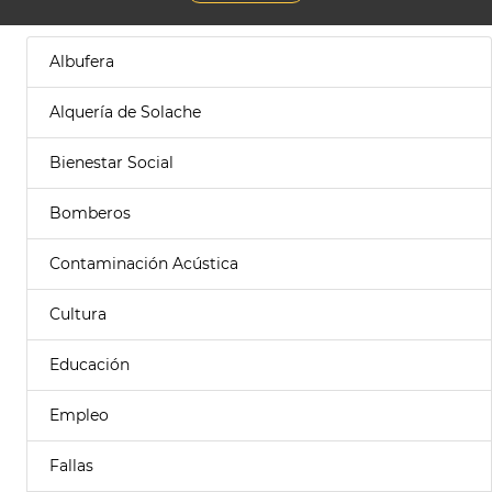
Albufera
Alquería de Solache
Bienestar Social
Bomberos
Contaminación Acústica
Cultura
Educación
Empleo
Fallas