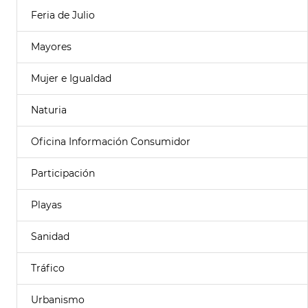
Feria de Julio
Mayores
Mujer e Igualdad
Naturia
Oficina Información Consumidor
Participación
Playas
Sanidad
Tráfico
Urbanismo