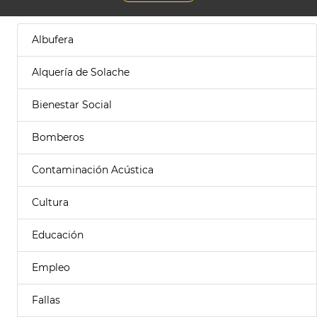
Albufera
Alquería de Solache
Bienestar Social
Bomberos
Contaminación Acústica
Cultura
Educación
Empleo
Fallas