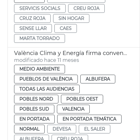
SERVICIS SOCIALS
CREU ROJA
CRUZ ROJA
SIN HOGAR
SENSE LLAR
CAES
MARTA TORRADO
València Clima y Energía firma convenio Cruz Roja voluntariado Albufera
modificado hace 11 meses
MEDIO AMBIENTE
PUEBLOS DE VALÈNCIA
ALBUFERA
TODAS LAS AUDIENCIAS
POBLES NORD
POBLES OEST
POBLES SUD
VALENCIA
EN PORTADA
EN PORTADA TEMÁTICA
NORMAL
DEVESA
EL SALER
ALBUFERA
CREU ROJA