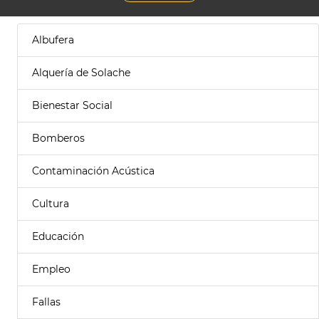
Albufera
Alquería de Solache
Bienestar Social
Bomberos
Contaminación Acústica
Cultura
Educación
Empleo
Fallas