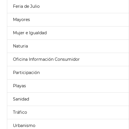
Feria de Julio
Mayores
Mujer e Igualdad
Naturia
Oficina Información Consumidor
Participación
Playas
Sanidad
Tráfico
Urbanismo