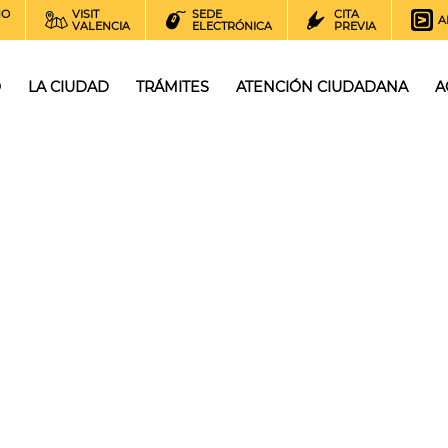
NO
VISIT
SEDE
CITA
A
VALENCIA
ELECTRÓNICA
PREVIA
O
LA CIUDAD
TRÁMITES
ATENCIÓN CIUDADANA
A