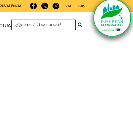
PPVALÈNCIA
VAL
CAS
CTUALIDAD