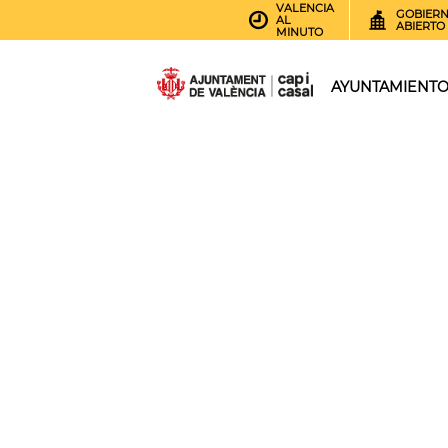
VALENCIA
GOBIER
AL
ABIERTO
MINUTO
AYUNTAMIENT