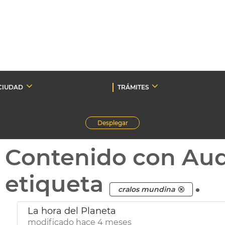
CIUDAD
TRÁMITES
Desplegar
Contenido con Au
etiqueta
.
cralos mundina
La hora del Planeta
modificado hace 4 meses