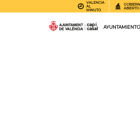
VALENCIA
GOBIER
AL
ABIERTO
MINUTO
AYUNTAMIENT