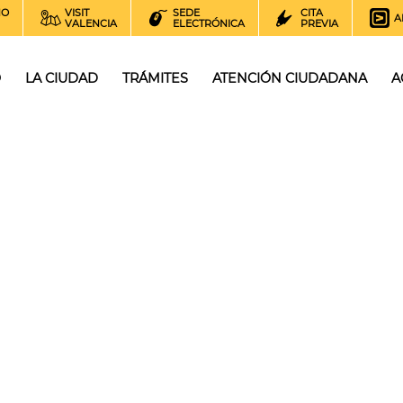
NO
VISIT
SEDE
CITA
A
VALENCIA
ELECTRÓNICA
PREVIA
O
LA CIUDAD
TRÁMITES
ATENCIÓN CIUDADANA
A