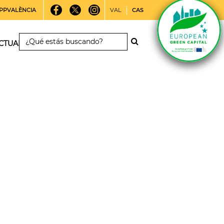
PPVALÈNCIA
VAL
CAS
CTUALIDAD