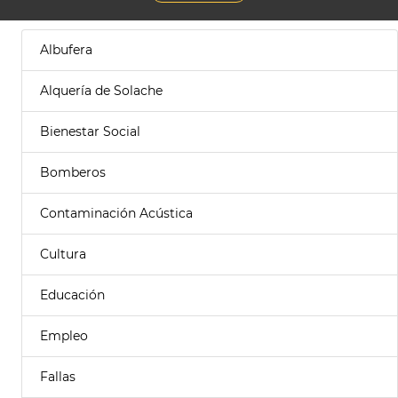
Albufera
Alquería de Solache
Bienestar Social
Bomberos
Contaminación Acústica
Cultura
Educación
Empleo
Fallas