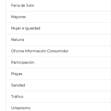
Feria de Julio
Mayores
Mujer e Igualdad
Naturia
Oficina Información Consumidor
Participación
Playas
Sanidad
Tráfico
Urbanismo