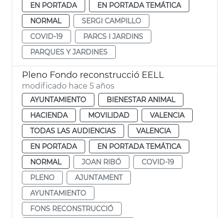
EN PORTADA
EN PORTADA TEMÁTICA
NORMAL
SERGI CAMPILLO
COVID-19
PARCS I JARDINS
PARQUES Y JARDINES
Pleno Fondo reconstrucció EELL
modificado hace 5 años
AYUNTAMIENTO
BIENESTAR ANIMAL
HACIENDA
MOVILIDAD
VALENCIA
TODAS LAS AUDIENCIAS
VALENCIA
EN PORTADA
EN PORTADA TEMÁTICA
NORMAL
JOAN RIBÓ
COVID-19
PLENO
AJUNTAMENT
AYUNTAMIENTO
FONS RECONSTRUCCIÓ