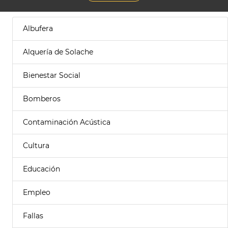
Albufera
Alquería de Solache
Bienestar Social
Bomberos
Contaminación Acústica
Cultura
Educación
Empleo
Fallas