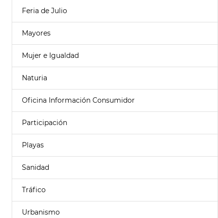
Feria de Julio
Mayores
Mujer e Igualdad
Naturia
Oficina Información Consumidor
Participación
Playas
Sanidad
Tráfico
Urbanismo