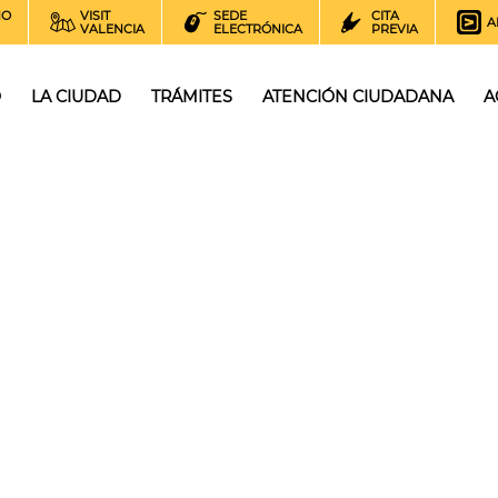
NO
VISIT
SEDE
CITA
A
VALENCIA
ELECTRÓNICA
PREVIA
O
LA CIUDAD
TRÁMITES
ATENCIÓN CIUDADANA
A