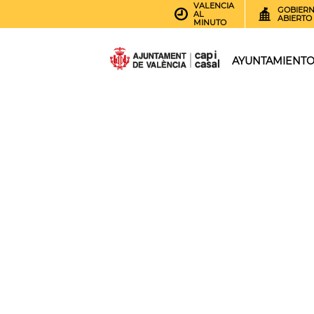
VALENCIA
GOBIER
AL
ABIERTO
MINUTO
AYUNTAMIENT