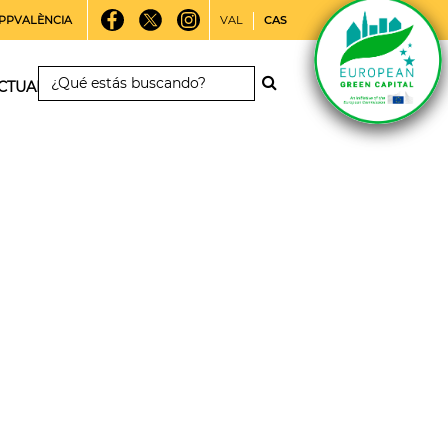
PPVALÈNCIA
VAL
CAS
CTUALIDAD