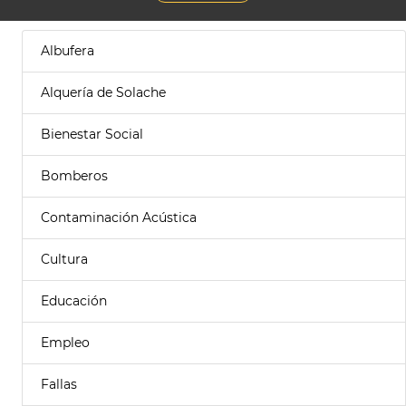
Albufera
Alquería de Solache
Bienestar Social
Bomberos
Contaminación Acústica
Cultura
Educación
Empleo
Fallas