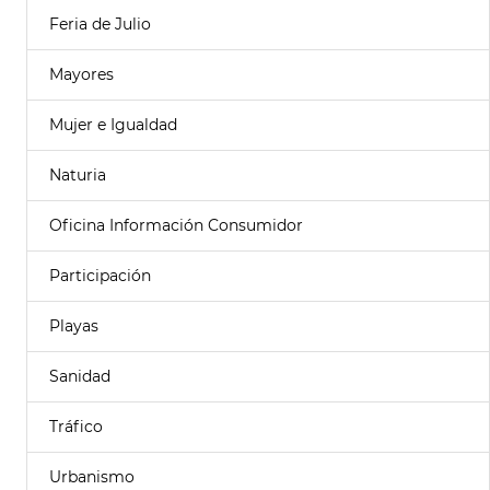
Feria de Julio
Mayores
Mujer e Igualdad
Naturia
Oficina Información Consumidor
Participación
Playas
Sanidad
Tráfico
Urbanismo