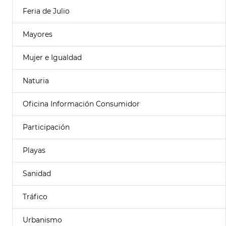
Feria de Julio
Mayores
Mujer e Igualdad
Naturia
Oficina Información Consumidor
Participación
Playas
Sanidad
Tráfico
Urbanismo