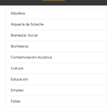
Albufera
Alquería de Solache
Bienestar Social
Bomberos
Contaminación Acústica
Cultura
Educación
Empleo
Fallas