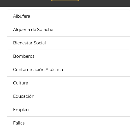
Albufera
Alquería de Solache
Bienestar Social
Bomberos
Contaminación Acústica
Cultura
Educación
Empleo
Fallas