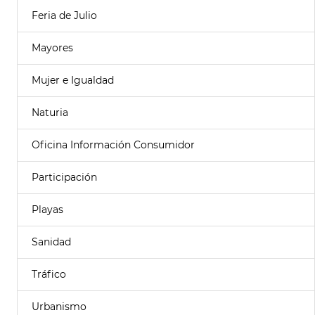
Feria de Julio
Mayores
Mujer e Igualdad
Naturia
Oficina Información Consumidor
Participación
Playas
Sanidad
Tráfico
Urbanismo